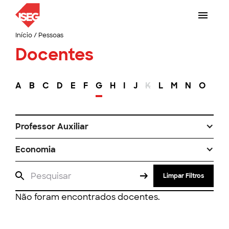
Início
/
Pessoas
Docentes
A
B
C
D
E
F
G
H
I
J
K
L
M
N
O
P
Professor Auxiliar
Economia
Limpar Filtros
Não foram encontrados docentes.