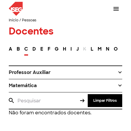
Início
/
Pessoas
Docentes
A
B
C
D
E
F
G
H
I
J
K
L
M
N
O
P
Professor Auxiliar
Matemática
Limpar Filtros
Não foram encontrados docentes.