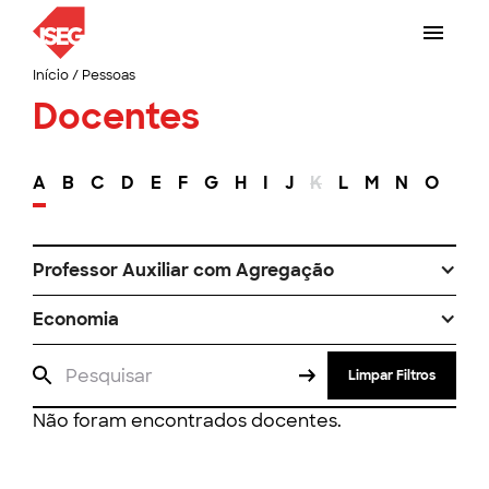
Início
/
Pessoas
Docentes
A
B
C
D
E
F
G
H
I
J
K
L
M
N
O
P
Professor Auxiliar com Agregação
Economia
Limpar Filtros
Não foram encontrados docentes.