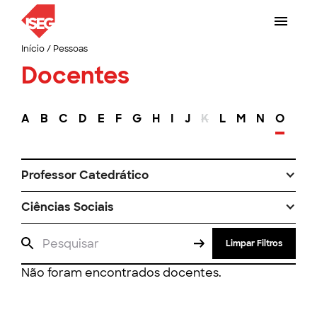
Início
/
Pessoas
Docentes
A
B
C
D
E
F
G
H
I
J
K
L
M
N
O
P
Professor Catedrático
Ciências Sociais
Limpar Filtros
Não foram encontrados docentes.