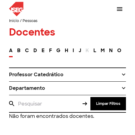
Início
/
Pessoas
Docentes
A
B
C
D
E
F
G
H
I
J
K
L
M
N
O
P
Professor Catedrático
Departamento
Limpar Filtros
Não foram encontrados docentes.