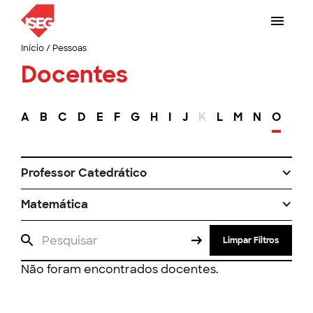
Início
/
Pessoas
Docentes
A
B
C
D
E
F
G
H
I
J
K
L
M
N
O
P
Professor Catedrático
Matemática
Limpar Filtros
Não foram encontrados docentes.