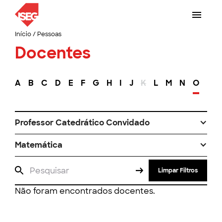
Início
/
Pessoas
Docentes
A
B
C
D
E
F
G
H
I
J
K
L
M
N
O
P
Professor Catedrático Convidado
Matemática
Limpar Filtros
Não foram encontrados docentes.