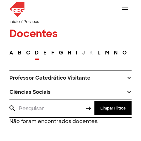
Início
/
Pessoas
Docentes
A
B
C
D
E
F
G
H
I
J
K
L
M
N
O
P
Professor Catedrático Visitante
Ciências Sociais
Limpar Filtros
Não foram encontrados docentes.