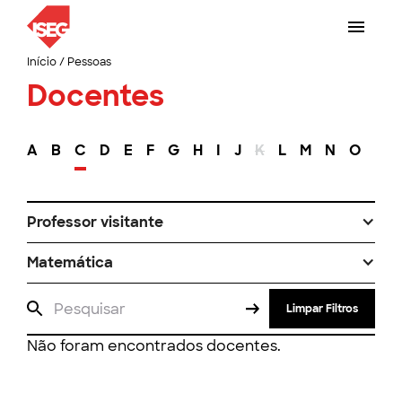
Início
/
Pessoas
Docentes
A
B
C
D
E
F
G
H
I
J
K
L
M
N
O
P
Professor visitante
Matemática
Limpar Filtros
Não foram encontrados docentes.