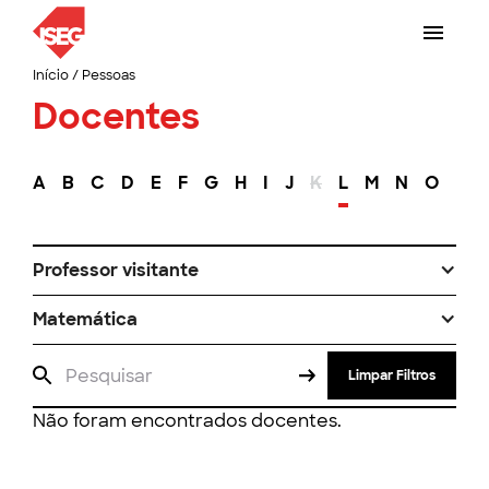
Início
/
Pessoas
Docentes
A
B
C
D
E
F
G
H
I
J
K
L
M
N
O
P
Professor visitante
Matemática
Limpar Filtros
Não foram encontrados docentes.