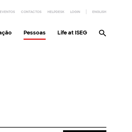
EVENTOS
CONTACTOS
HELPDESK
LOGIN
ENGLISH
gação
Pessoas
Life at ISEG