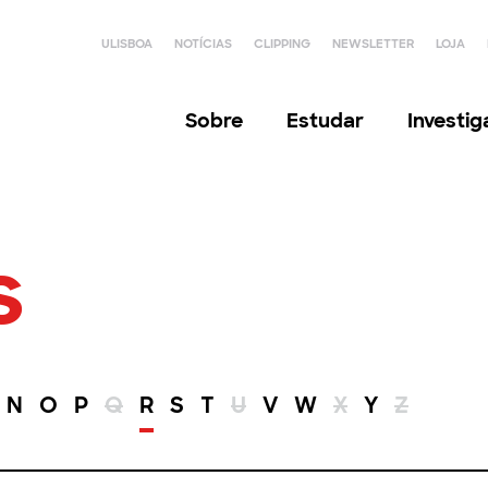
ULISBOA
NOTÍCIAS
CLIPPING
NEWSLETTER
LOJA
Sobre
Estudar
Investi
s
N
O
P
Q
R
S
T
U
V
W
X
Y
Z