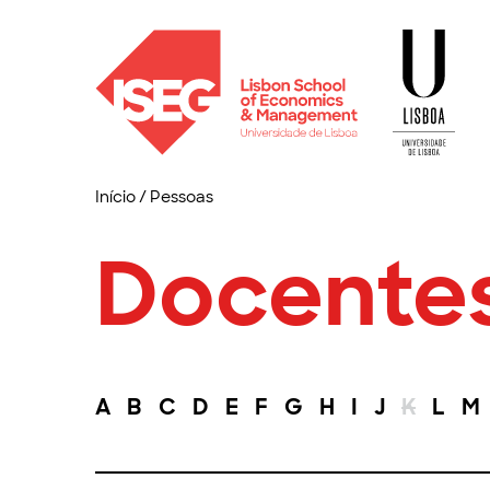
Início
/
Pessoas
Docente
A
B
C
D
E
F
G
H
I
J
K
L
M