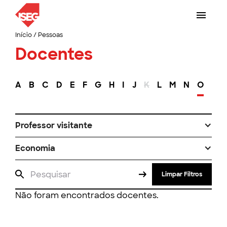
Início
/
Pessoas
Docentes
A
B
C
D
E
F
G
H
I
J
K
L
M
N
O
P
Professor visitante
Economia
Limpar Filtros
Não foram encontrados docentes.