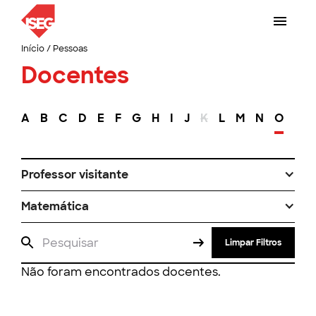
Início
/
Pessoas
Docentes
A
B
C
D
E
F
G
H
I
J
K
L
M
N
O
P
Professor visitante
Matemática
Limpar Filtros
Não foram encontrados docentes.