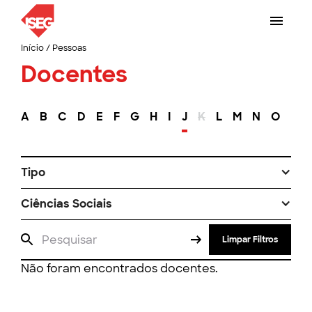
Início
/
Pessoas
Docentes
A
B
C
D
E
F
G
H
I
J
K
L
M
N
O
P
Tipo
Ciências Sociais
Limpar Filtros
Não foram encontrados docentes.