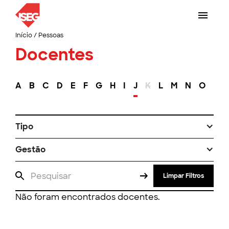
Início
/
Pessoas
Docentes
A
B
C
D
E
F
G
H
I
J
K
L
M
N
O
P
Tipo
Gestão
Limpar Filtros
Não foram encontrados docentes.