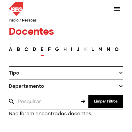
Início
/
Pessoas
Docentes
A
B
C
D
E
F
G
H
I
J
K
L
M
N
O
P
Tipo
Departamento
Limpar Filtros
Não foram encontrados docentes.