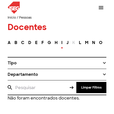
Início
/
Pessoas
Docentes
A
B
C
D
E
F
G
H
I
J
K
L
M
N
O
P
Tipo
Departamento
Limpar Filtros
Não foram encontrados docentes.