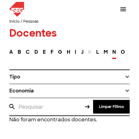
Início
/
Pessoas
Docentes
A
B
C
D
E
F
G
H
I
J
K
L
M
N
O
P
Tipo
Economia
Limpar Filtros
Não foram encontrados docentes.