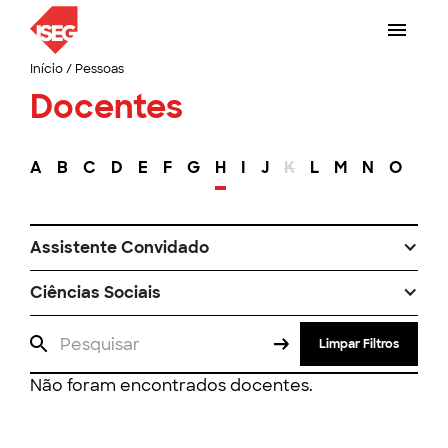
Início
/
Pessoas
Docentes
A
B
C
D
E
F
G
H
I
J
K
L
M
N
O
P
Assistente Convidado
Ciências Sociais
Limpar Filtros
Não foram encontrados docentes.