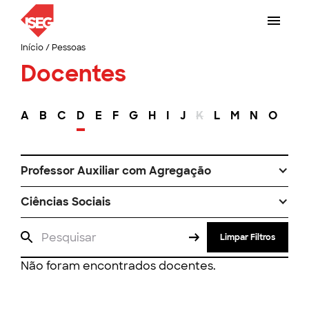
Início
/
Pessoas
Docentes
A
B
C
D
E
F
G
H
I
J
K
L
M
N
O
P
Professor Auxiliar com Agregação
Ciências Sociais
Limpar Filtros
Não foram encontrados docentes.