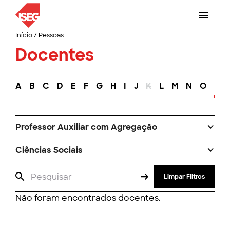
Início
/
Pessoas
Docentes
A
B
C
D
E
F
G
H
I
J
K
L
M
N
O
P
Professor Auxiliar com Agregação
Ciências Sociais
Limpar Filtros
Não foram encontrados docentes.