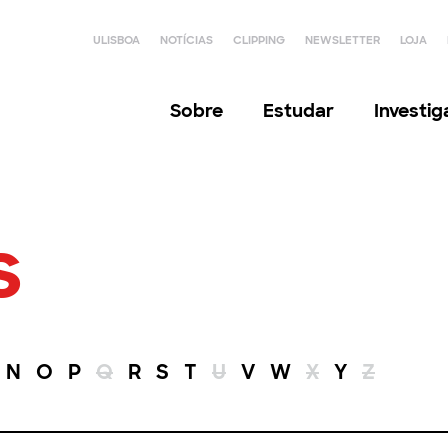
ULISBOA
NOTÍCIAS
CLIPPING
NEWSLETTER
LOJA
Sobre
Estudar
Investi
s
N
O
P
Q
R
S
T
U
V
W
X
Y
Z