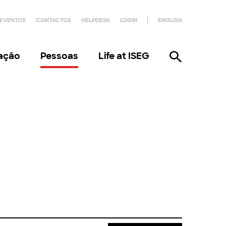
EVENTOS
CONTACTOS
HELPDESK
LOGIN
ENGLISH
gação
Pessoas
Life at ISEG