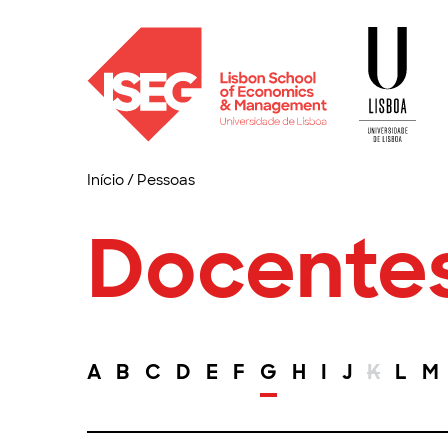
Início
/
Pessoas
Docente
A
B
C
D
E
F
G
H
I
J
K
L
M