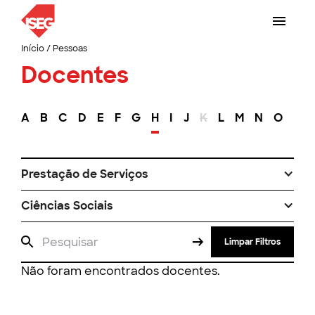
Início
/
Pessoas
Docentes
A
B
C
D
E
F
G
H
I
J
K
L
M
N
O
P
Prestação de Serviços
Ciências Sociais
Limpar Filtros
Não foram encontrados docentes.