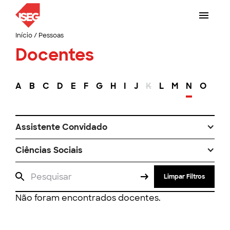
Início
/
Pessoas
Docentes
A
B
C
D
E
F
G
H
I
J
K
L
M
N
O
P
Assistente Convidado
Ciências Sociais
Limpar Filtros
Não foram encontrados docentes.