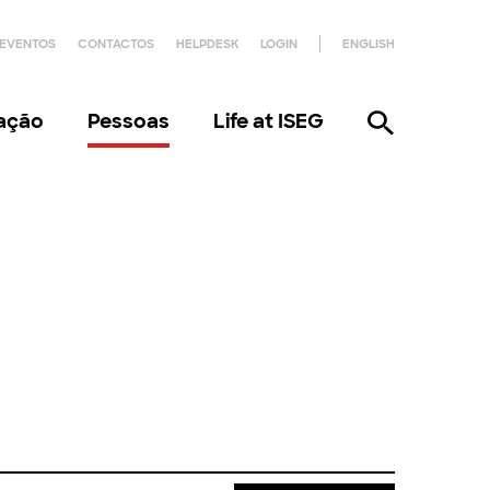
EVENTOS
CONTACTOS
HELPDESK
LOGIN
ENGLISH
gação
Pessoas
Life at ISEG