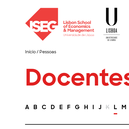
Início
/
Pessoas
Docente
A
B
C
D
E
F
G
H
I
J
K
L
M