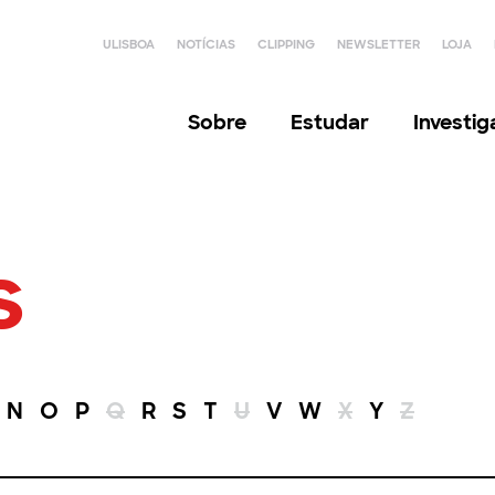
ULISBOA
NOTÍCIAS
CLIPPING
NEWSLETTER
LOJA
Sobre
Estudar
Investi
s
N
O
P
Q
R
S
T
U
V
W
X
Y
Z