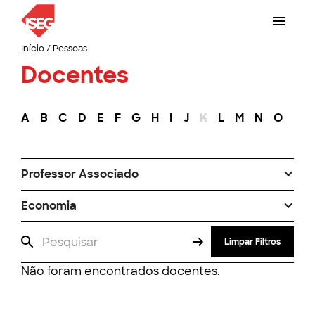
Início
/
Pessoas
Docentes
A
B
C
D
E
F
G
H
I
J
K
L
M
N
O
P
Professor Associado
Economia
Limpar Filtros
Não foram encontrados docentes.