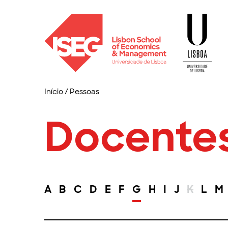
Início
/
Pessoas
Docente
A
B
C
D
E
F
G
H
I
J
K
L
M