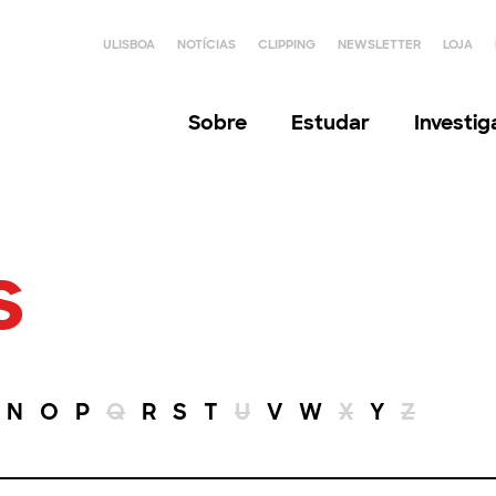
ULISBOA
NOTÍCIAS
CLIPPING
NEWSLETTER
LOJA
Sobre
Estudar
Investi
s
N
O
P
Q
R
S
T
U
V
W
X
Y
Z