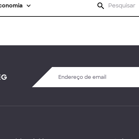
conomia
EG