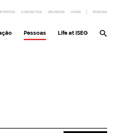
EVENTOS
CONTACTOS
HELPDESK
LOGIN
ENGLISH
gação
Pessoas
Life at ISEG