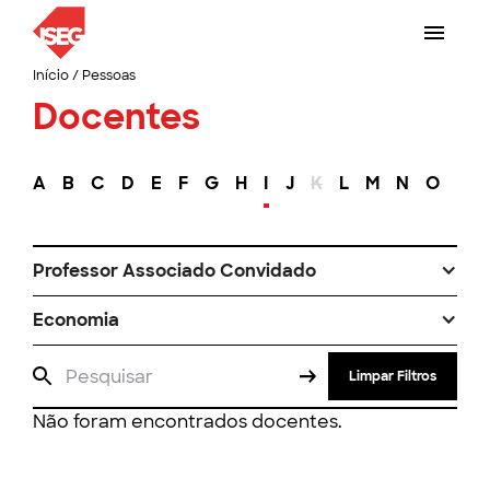
Início
/
Pessoas
Docentes
A
B
C
D
E
F
G
H
I
J
K
L
M
N
O
P
Professor Associado Convidado
Economia
Limpar Filtros
Não foram encontrados docentes.