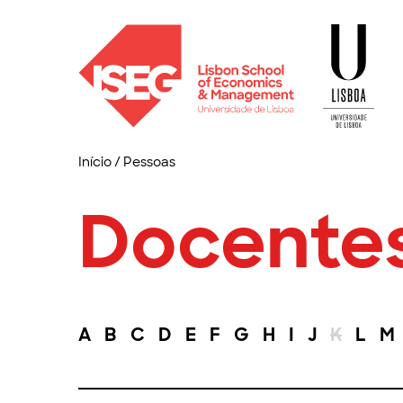
Início
/
Pessoas
Docente
A
B
C
D
E
F
G
H
I
J
K
L
M