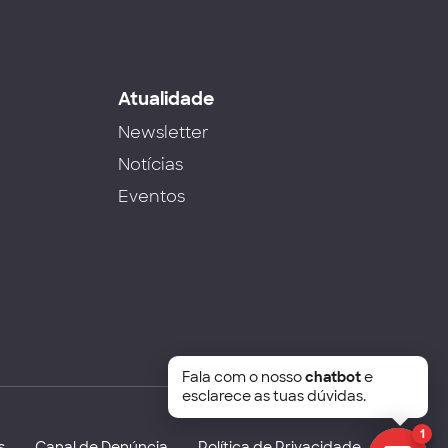
s
Atualidade
Newsletter
Notícias
Eventos
Fala com o nosso
chatbot
e
esclarece as tuas dúvidas.
1
s
Canal de Denúncia
Política de Privacidade