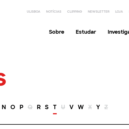
ULISBOA
NOTÍCIAS
CLIPPING
NEWSLETTER
LOJA
Sobre
Estudar
Investi
s
N
O
P
Q
R
S
T
U
V
W
X
Y
Z