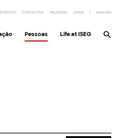
EVENTOS
CONTACTOS
HELPDESK
LOGIN
ENGLISH
gação
Pessoas
Life at ISEG