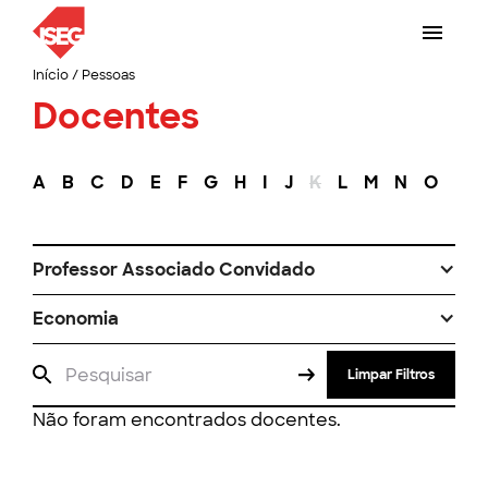
Início
/
Pessoas
Docentes
A
B
C
D
E
F
G
H
I
J
K
L
M
N
O
P
Professor Associado Convidado
Economia
Limpar Filtros
Não foram encontrados docentes.