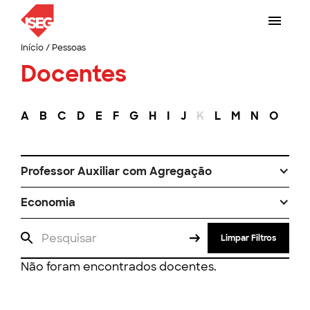
Início
/
Pessoas
Docentes
A
B
C
D
E
F
G
H
I
J
K
L
M
N
O
P
Professor Auxiliar com Agregação
Economia
Limpar Filtros
Não foram encontrados docentes.