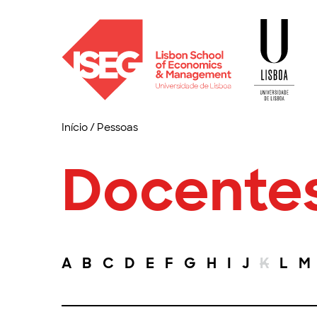
Início
/
Pessoas
Docente
A
B
C
D
E
F
G
H
I
J
K
L
M