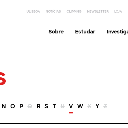
ULISBOA
NOTÍCIAS
CLIPPING
NEWSLETTER
LOJA
Sobre
Estudar
Investi
s
N
O
P
Q
R
S
T
U
V
W
X
Y
Z