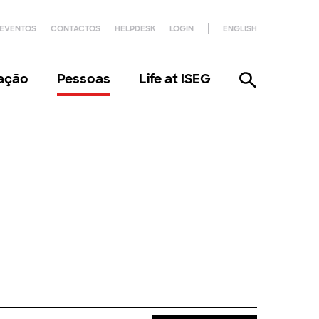
EVENTOS
CONTACTOS
HELPDESK
LOGIN
ENGLISH
gação
Pessoas
Life at ISEG