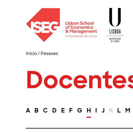
Início
/
Pessoas
Docente
A
B
C
D
E
F
G
H
I
J
K
L
M