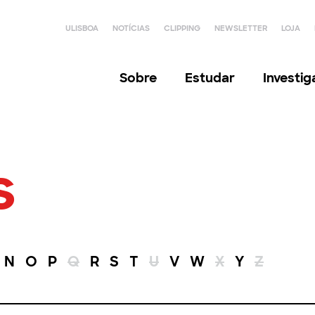
ULISBOA
NOTÍCIAS
CLIPPING
NEWSLETTER
LOJA
Sobre
Estudar
Investi
s
N
O
P
Q
R
S
T
U
V
W
X
Y
Z