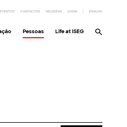
EVENTOS
CONTACTOS
HELPDESK
LOGIN
ENGLISH
gação
Pessoas
Life at ISEG