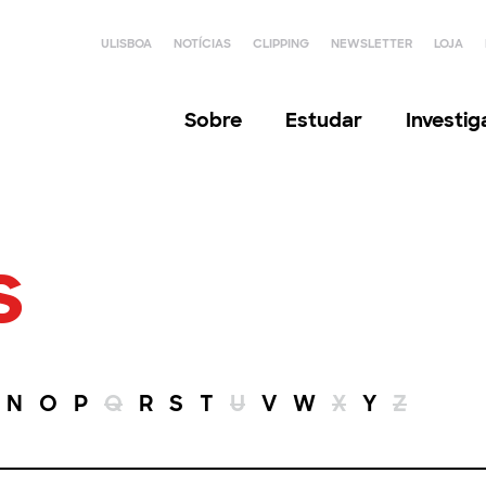
ULISBOA
NOTÍCIAS
CLIPPING
NEWSLETTER
LOJA
Sobre
Estudar
Investi
s
N
O
P
Q
R
S
T
U
V
W
X
Y
Z