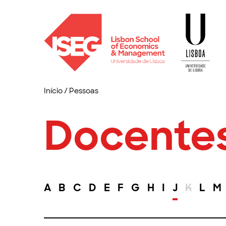
Início
/
Pessoas
Docente
A
B
C
D
E
F
G
H
I
J
K
L
M