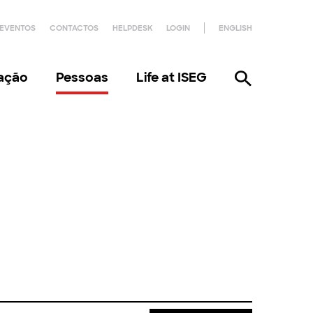
EVENTOS
CONTACTOS
HELPDESK
LOGIN
ENGLISH
gação
Pessoas
Life at ISEG