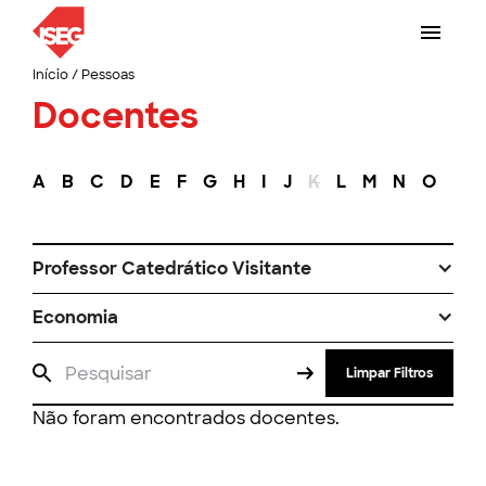
Início
/
Pessoas
Docentes
A
B
C
D
E
F
G
H
I
J
K
L
M
N
O
P
Professor Catedrático Visitante
Economia
Limpar Filtros
Não foram encontrados docentes.