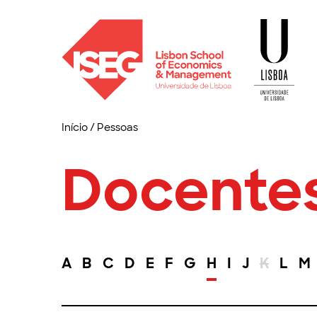
Início
/
Pessoas
Docente
A
B
C
D
E
F
G
H
I
J
K
L
M