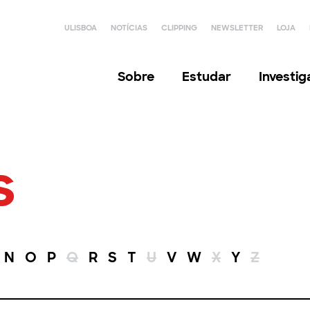
ULISBOA
NOTÍCIAS
CLIPPING
NEWSLETTER
LOJA
Sobre
Estudar
Investi
s
N
O
P
Q
R
S
T
U
V
W
X
Y
Z