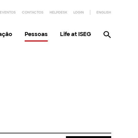
EVENTOS
CONTACTOS
HELPDESK
LOGIN
ENGLISH
gação
Pessoas
Life at ISEG