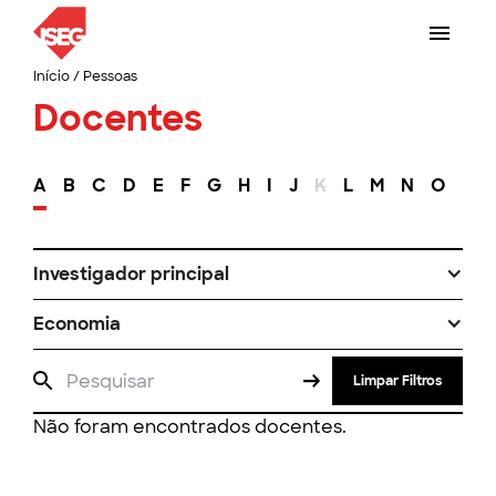
Início
/
Pessoas
Docentes
A
B
C
D
E
F
G
H
I
J
K
L
M
N
O
P
Investigador principal
Economia
Limpar Filtros
Não foram encontrados docentes.