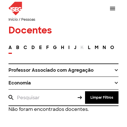
Início
/
Pessoas
Docentes
A
B
C
D
E
F
G
H
I
J
K
L
M
N
O
P
Professor Associado com Agregação
Economia
Limpar Filtros
Não foram encontrados docentes.