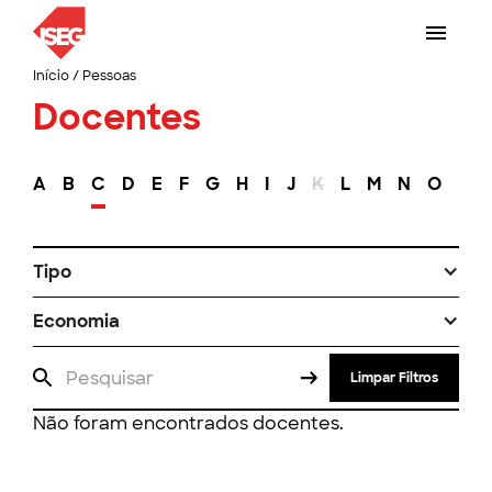
Início
/
Pessoas
Docentes
A
B
C
D
E
F
G
H
I
J
K
L
M
N
O
P
Tipo
Economia
Limpar Filtros
Não foram encontrados docentes.