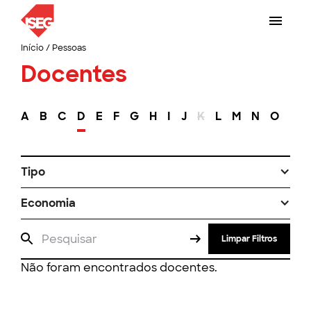
Início
/
Pessoas
Docentes
A
B
C
D
E
F
G
H
I
J
K
L
M
N
O
P
Tipo
Economia
Limpar Filtros
Não foram encontrados docentes.