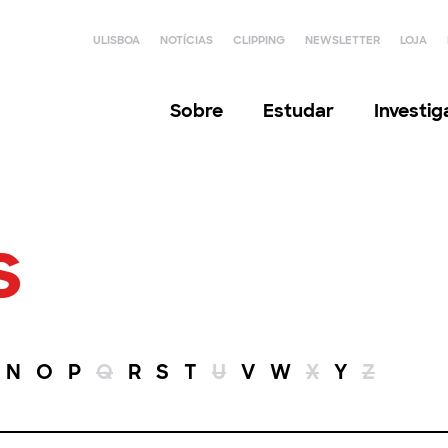
ULISBOA
NOTÍCIAS
CLIPPING
NEWSLETTER
LOJA
Sobre
Estudar
Investi
s
N
O
P
Q
R
S
T
U
V
W
X
Y
Z