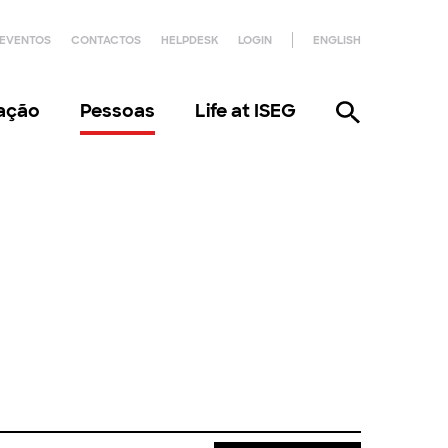
EVENTOS
CONTACTOS
HELPDESK
LOGIN
ENGLISH
gação
Pessoas
Life at ISEG