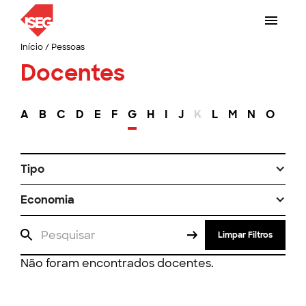
Início
/
Pessoas
Docentes
A
B
C
D
E
F
G
H
I
J
K
L
M
N
O
P
Tipo
Economia
Limpar Filtros
Não foram encontrados docentes.