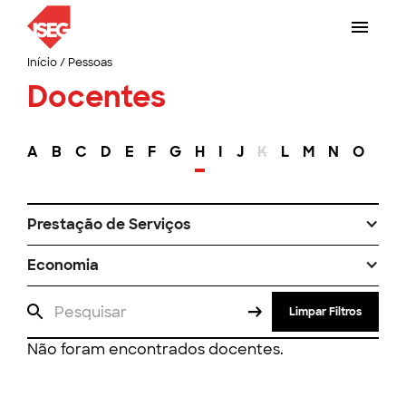
Início
/
Pessoas
Docentes
A
B
C
D
E
F
G
H
I
J
K
L
M
N
O
P
Prestação de Serviços
Economia
Limpar Filtros
Não foram encontrados docentes.