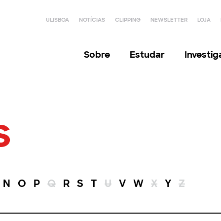
ULISBOA
NOTÍCIAS
CLIPPING
NEWSLETTER
LOJA
Sobre
Estudar
Investi
s
N
O
P
Q
R
S
T
U
V
W
X
Y
Z