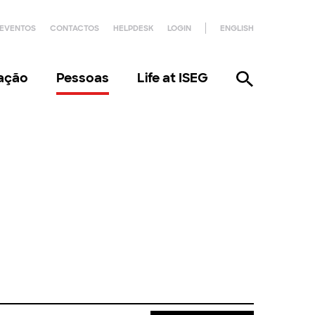
EVENTOS
CONTACTOS
HELPDESK
LOGIN
ENGLISH
gação
Pessoas
Life at ISEG