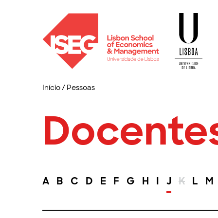
Início
/
Pessoas
Docente
A
B
C
D
E
F
G
H
I
J
K
L
M