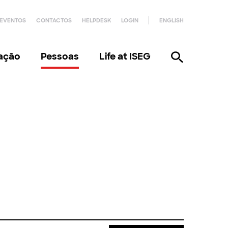
EVENTOS
CONTACTOS
HELPDESK
LOGIN
ENGLISH
gação
Pessoas
Life at ISEG