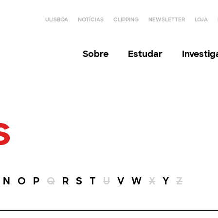
ULISBOA
NOTÍCIAS
CLIPPING
NEWSLETTER
LOJA
Sobre
Estudar
Investi
s
N
O
P
Q
R
S
T
U
V
W
X
Y
Z