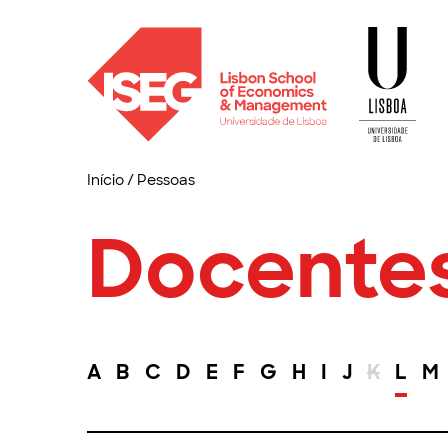
Início
/
Pessoas
Docente
A
B
C
D
E
F
G
H
I
J
K
L
M