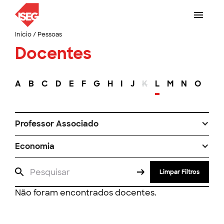
Início
/
Pessoas
Docentes
A
B
C
D
E
F
G
H
I
J
K
L
M
N
O
P
Professor Associado
Economia
Limpar Filtros
Não foram encontrados docentes.