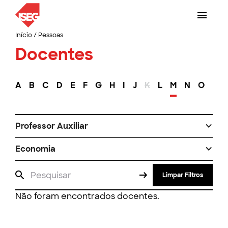
Início
/
Pessoas
Docentes
A
B
C
D
E
F
G
H
I
J
K
L
M
N
O
P
Professor Auxiliar
Economia
Limpar Filtros
Não foram encontrados docentes.