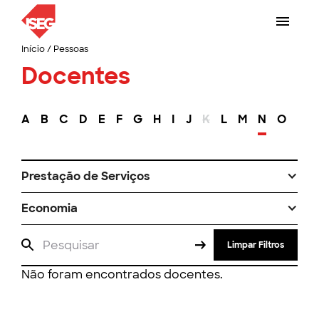
Início
/
Pessoas
Docentes
A
B
C
D
E
F
G
H
I
J
K
L
M
N
O
P
Prestação de Serviços
Economia
Limpar Filtros
Não foram encontrados docentes.