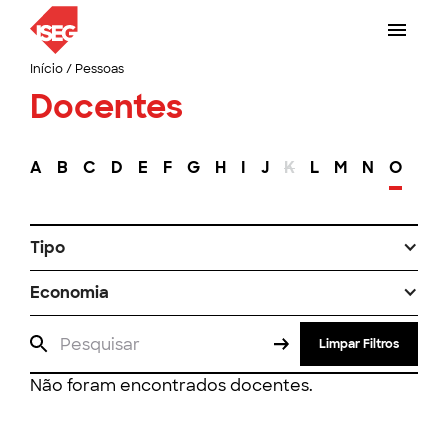
Início
/
Pessoas
Docentes
A
B
C
D
E
F
G
H
I
J
K
L
M
N
O
P
Tipo
Economia
Limpar Filtros
Não foram encontrados docentes.