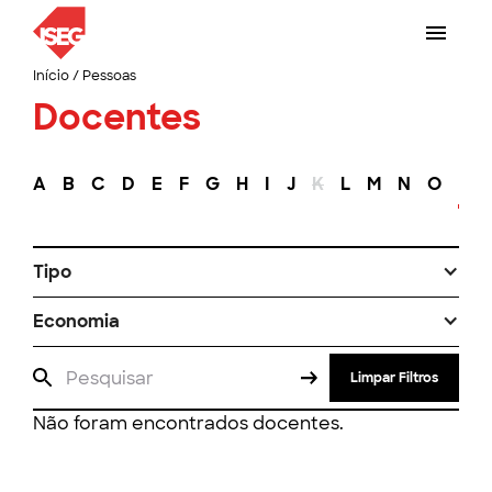
Início
/
Pessoas
Docentes
A
B
C
D
E
F
G
H
I
J
K
L
M
N
O
P
Tipo
Economia
Limpar Filtros
Não foram encontrados docentes.